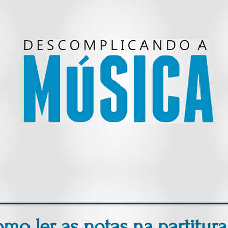
mo ler as notas na partitur